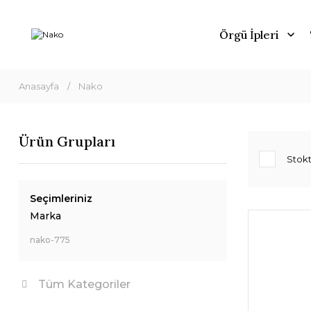
Örgü İpleri
Anasayfa
Nako
Ürün Grupları
Stokt
Seçimleriniz
Marka
nako-775
Tüm Kategoriler