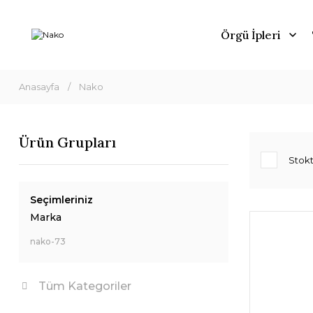
Örgü İpleri
Anasayfa
Nako
Ürün Grupları
Stokt
Seçimleriniz
Marka
nako-73
Tüm Kategoriler