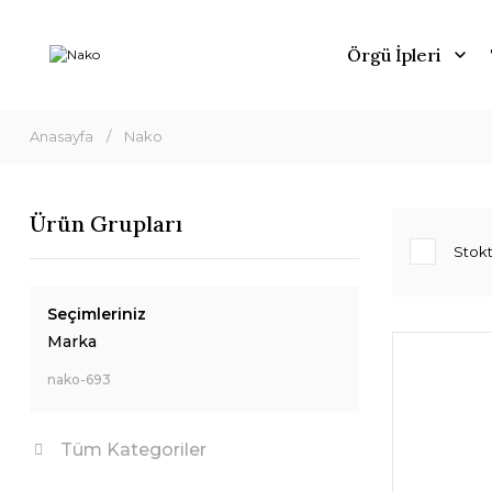
Örgü İpleri
Anasayfa
Nako
Ürün Grupları
Stokt
Seçimleriniz
Marka
nako-693
Tüm Kategoriler