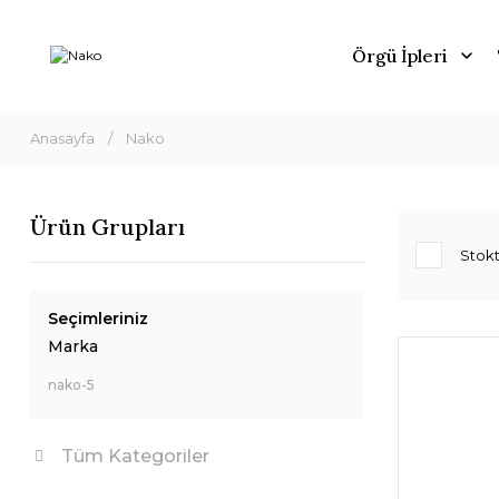
Örgü İpleri
Anasayfa
Nako
Ürün Grupları
Stokt
Seçimleriniz
Marka
nako-5
Tüm Kategoriler