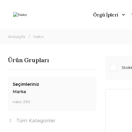
Örgü İpleri
Anasayfa
Nako
Ürün Grupları
Stokt
Seçimleriniz
Marka
nako-290
Tüm Kategoriler