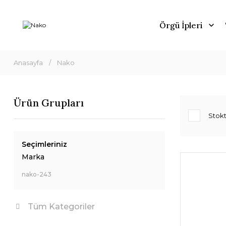
Örgü İpleri
Anasayfa
Nako
Ürün Grupları
Stokt
Seçimleriniz
Marka
nako-243
Tüm Kategoriler