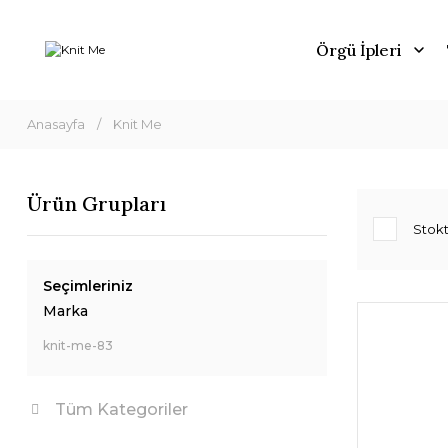
Örgü İpleri
Anasayfa
Knit Me
Ürün Grupları
Stokt
Seçimleriniz
Marka
knit-me-83
Tüm Kategoriler