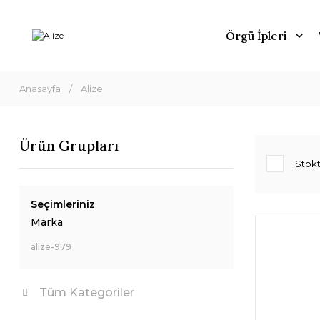
Örgü İpleri
Anasayfa
Alize
Ürün Grupları
Stokt
Seçimleriniz
Marka
alize-979
Tüm Kategoriler