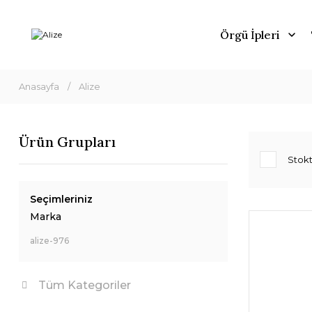
Örgü İpleri
Anasayfa
Alize
Ürün Grupları
Stokt
Seçimleriniz
Marka
alize-976
Tüm Kategoriler