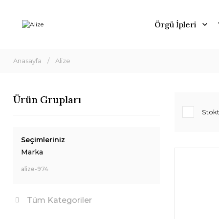
Örgü İpleri
Anasayfa
Alize
Ürün Grupları
Stokt
Seçimleriniz
Marka
alize-974
Tüm Kategoriler