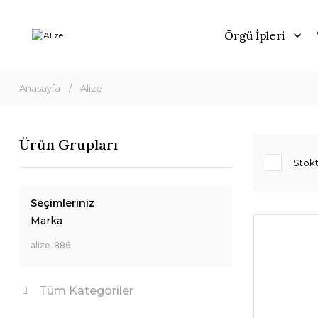
Örgü İpleri
Anasayfa
Alize
Ürün Grupları
Stokt
Seçimleriniz
Marka
alize-886
Tüm Kategoriler