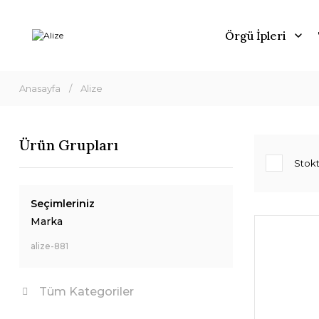
Örgü İpleri
Anasayfa
Alize
Ürün Grupları
Stokt
Seçimleriniz
Marka
alize-881
Tüm Kategoriler