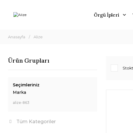
Örgü İpleri
Anasayfa
Alize
Ürün Grupları
Stokt
Seçimleriniz
Marka
alize-863
Tüm Kategoriler