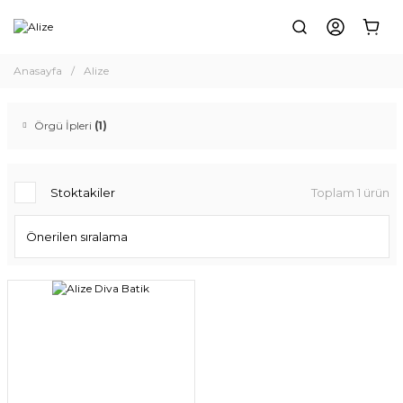
Anasayfa
Alize
Örgü İpleri
(1)
Stoktakiler
Toplam 1 ürün