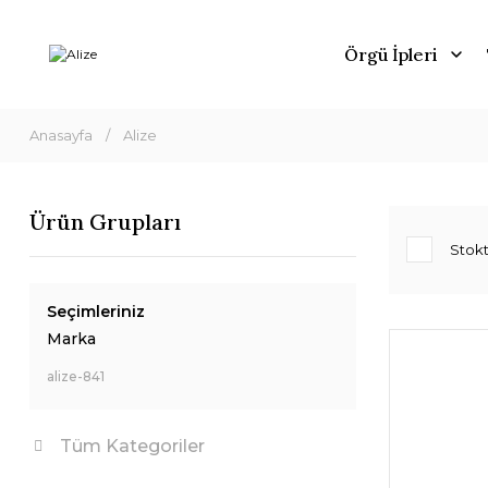
Örgü İpleri
Anasayfa
Alize
Ürün Grupları
Stokt
Seçimleriniz
Marka
alize-841
Tüm Kategoriler