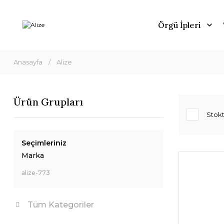
Örgü İpleri
Anasayfa
Alize
Ürün Grupları
Stokt
Seçimleriniz
Marka
alize-773
Tüm Kategoriler