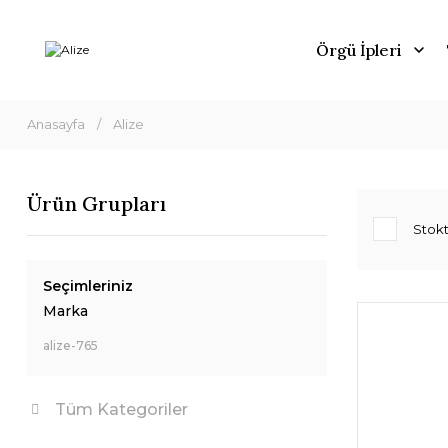
Örgü İpleri
Anasayfa
Alize
Ürün Grupları
Stokt
Seçimleriniz
Marka
alize-765
Tüm Kategoriler