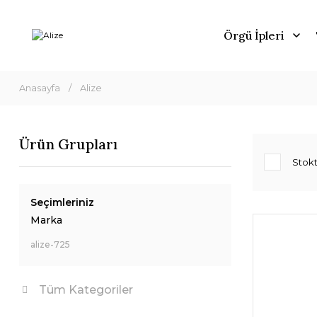
Örgü İpleri
Anasayfa
Alize
Ürün Grupları
Stokt
Seçimleriniz
Marka
alize-725
Tüm Kategoriler