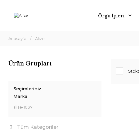
Örgü İpleri
Anasayfa
Alize
Ürün Grupları
Stokt
Seçimleriniz
Marka
alize-1037
Tüm Kategoriler