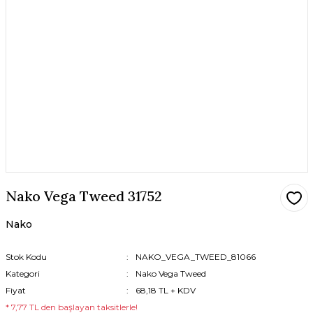
Nako Vega Tweed 31752
Nako
Stok Kodu
NAKO_VEGA_TWEED_81066
Kategori
Nako Vega Tweed
Fiyat
68,18 TL + KDV
* 7,77 TL den başlayan taksitlerle!