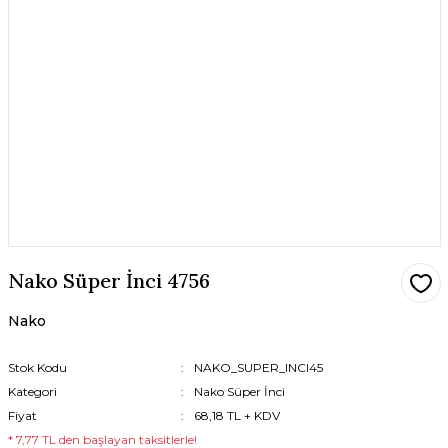
Nako Süper İnci 4756
Nako
Stok Kodu
NAKO_SUPER_INCI45
Kategori
Nako Süper İnci
Fiyat
68,18 TL + KDV
* 7,77 TL den başlayan taksitlerle!