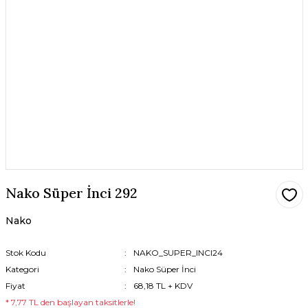
Nako Süper İnci 292
Nako
Stok Kodu
NAKO_SUPER_INCI24
Kategori
Nako Süper İnci
Fiyat
68,18 TL + KDV
* 7,77 TL den başlayan taksitlerle!