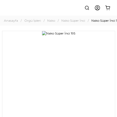
Anasayfa
Örgü İpleri
Nako
Nako Süper İnci
Nako Süper İnci 