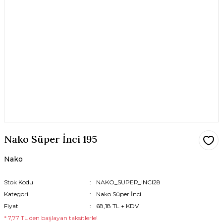
Nako Süper İnci 195
Nako
Stok Kodu
NAKO_SUPER_INCI28
Kategori
Nako Süper İnci
Fiyat
68,18 TL + KDV
* 7,77 TL den başlayan taksitlerle!