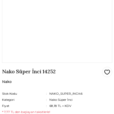
Nako Süper İnci 14252
Nako
Stok Kodu
NAKO_SUPER_INCI46
Kategori
Nako Süper İnci
Fiyat
68,18 TL + KDV
* 7,77 TL den başlayan taksitlerle!