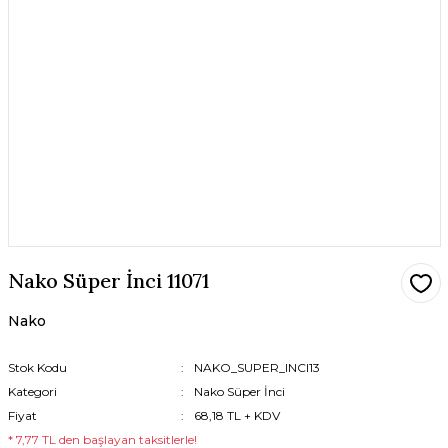
Nako Süper İnci 11071
Nako
Stok Kodu
NAKO_SUPER_INCI13
Kategori
Nako Süper İnci
Fiyat
68,18 TL + KDV
* 7,77 TL den başlayan taksitlerle!