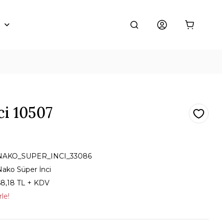
ci 10507
NAKO_SUPER_INCI_33086
Nako Süper İnci
68,18 TL + KDV
le!