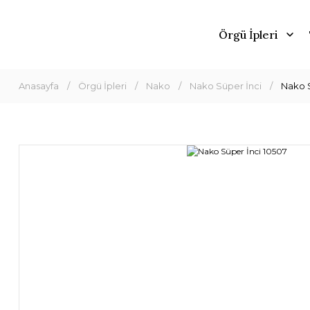
Örgü İpleri
Anasayfa
Örgü İpleri
Nako
Nako Süper İnci
Nako S