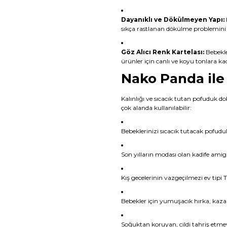
Dayanıklı ve Dökülmeyen Yapı:
sıkça rastlanan dökülme problemini
Göz Alıcı Renk Kartelası:
Bebekle
ürünler için canlı ve koyu tonlara ka
Nako Panda ile 
Kalınlığı ve sıcacık tutan pofuduk d
çok alanda kullanılabilir:
Bebeklerinizi sıcacık tutacak pofudu
Son yılların modası olan kadife ami
Kış gecelerinin vazgeçilmezi ev tipi 
Bebekler için yumuşacık hırka, kazak,
Soğuktan koruyan, cildi tahriş etme