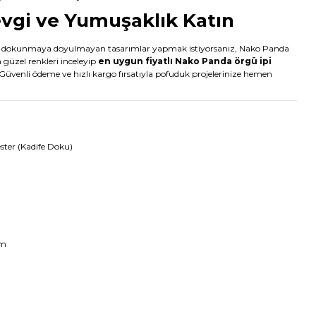
evgi ve Yumuşaklık Katın
 de dokunmaya doyulmayan tasarımlar yapmak istiyorsanız, Nako Panda
n güzel renkleri inceleyip
en uygun fiyatlı Nako Panda örgü ipi
. Güvenli ödeme ve hızlı kargo fırsatıyla pofuduk projelerinize hemen
ter (Kadife Doku)
mm