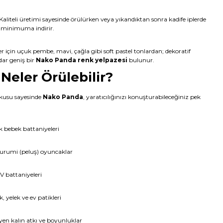
Kaliteli üretimi sayesinde örülürken veya yıkandıktan sonra kadife iplerde
 minimuma indirir.
r için uçuk pembe, mavi, çağla gibi soft pastel tonlardan; dekoratif
dar geniş bir
Nako Panda renk yelpazesi
bulunur.
Neler Örülebilir?
okusu sayesinde
Nako Panda
, yaratıcılığınızı konuşturabileceğiniz pek
k bebek battaniyeleri
gurumi (peluş) oyuncaklar
TV battaniyeleri
 yelek ve ev patikleri
yen kalın atkı ve boyunluklar