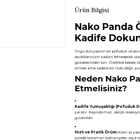
Ürün Bilgisi
Nako Panda Ö
Kadife Dokun
Örgü dünyasının en pofuduk ve sevi
sevdiklerinizin kalbini fethedecek ol
gözdelerinden biri. Özellikle bebek ö
örmek artık sadece bir hobi değil, p
Neden Nako Pan
Etmelisiniz?
Kadife Yumuşaklığı (Pofuduk D
yaratır. Kaşındırmaz, alerjik reaksiy
güvenlidir.
Hızlı ve Pratik Örüm:
Kalın ip yapı
sürede kocaman battaniyeler veya oyu