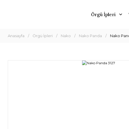
Örgü İpleri
Anasayfa
Örgü İpleri
Nako
Nako Panda
Nako Pand