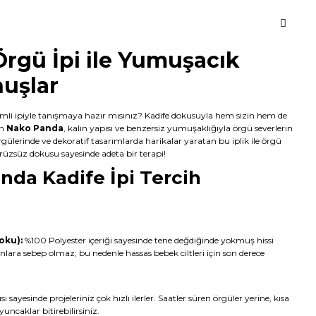
rgü İpi ile Yumuşacık
uşlar
mli ipiyle tanışmaya hazır mısınız? Kadife dokusuyla hem sizin hem de
an
Nako Panda
, kalın yapısı ve benzersiz yumuşaklığıyla örgü severlerin
rgülerinde ve dekoratif tasarımlarda harikalar yaratan bu iplik ile örgü
ürüzsüz dokusu sayesinde adeta bir terapi!
da Kadife İpi Tercih
oku):
%100 Polyester içeriği sayesinde tene değdiğinde yokmuş hissi
onlara sebep olmaz; bu nedenle hassas bebek ciltleri için son derece
sı sayesinde projeleriniz çok hızlı ilerler. Saatler süren örgüler yerine, kısa
ncaklar bitirebilirsiniz.