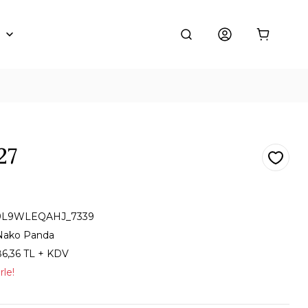
27
9L9WLEQAHJ_7339
Nako Panda
86,36 TL + KDV
rle!