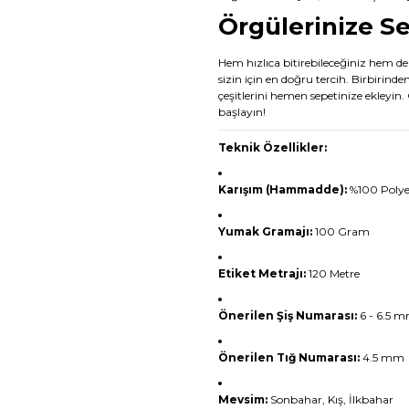
Örgülerinize S
Hem hızlıca bitirebileceğiniz hem
sizin için en doğru tercih. Birbirinde
çeşitlerini hemen sepetinize ekleyin
başlayın!
Teknik Özellikler:
Karışım (Hammadde):
%100 Polyes
Yumak Gramajı:
100 Gram
Etiket Metrajı:
120 Metre
Önerilen Şiş Numarası:
6 - 6.5 
Önerilen Tığ Numarası:
4.5 mm
Mevsim:
Sonbahar, Kış, İlkbahar