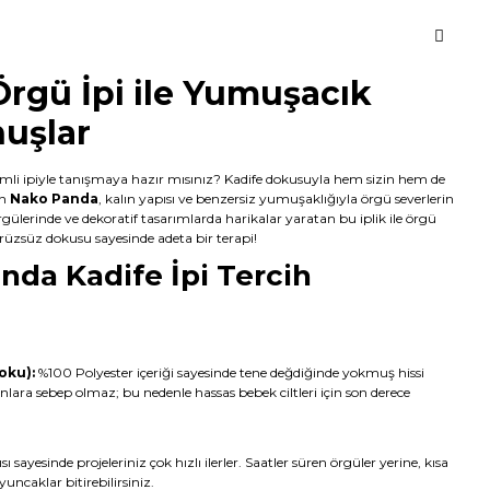
rgü İpi ile Yumuşacık
uşlar
mli ipiyle tanışmaya hazır mısınız? Kadife dokusuyla hem sizin hem de
an
Nako Panda
, kalın yapısı ve benzersiz yumuşaklığıyla örgü severlerin
rgülerinde ve dekoratif tasarımlarda harikalar yaratan bu iplik ile örgü
ürüzsüz dokusu sayesinde adeta bir terapi!
da Kadife İpi Tercih
oku):
%100 Polyester içeriği sayesinde tene değdiğinde yokmuş hissi
onlara sebep olmaz; bu nedenle hassas bebek ciltleri için son derece
sı sayesinde projeleriniz çok hızlı ilerler. Saatler süren örgüler yerine, kısa
ncaklar bitirebilirsiniz.