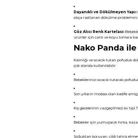
Dayanıklı ve Dökülmeyen Yapı:
sıkça rastlanan dökülme problemini
Göz Alıcı Renk Kartelası:
Bebekle
ürünler için canlı ve koyu tonlara ka
Nako Panda ile 
Kalınlığı ve sıcacık tutan pofuduk d
çok alanda kullanılabilir:
Bebeklerinizi sıcacık tutacak pofudu
Son yılların modası olan kadife ami
Kış gecelerinin vazgeçilmezi ev tipi 
Bebekler için yumuşacık hırka, kazak,
Soğuktan koruyan, cildi tahriş etme