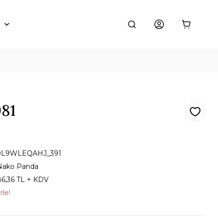
81
9L9WLEQAHJ_391
Nako Panda
86,36 TL + KDV
rle!