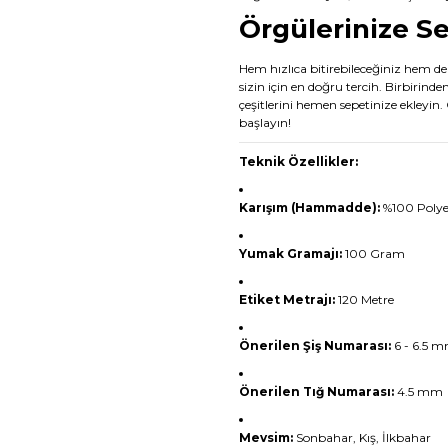
Örgülerinize S
Hem hızlıca bitirebileceğiniz hem
sizin için en doğru tercih. Birbirinde
çeşitlerini hemen sepetinize ekleyin
başlayın!
Teknik Özellikler:
Karışım (Hammadde):
%100 Polyes
Yumak Gramajı:
100 Gram
Etiket Metrajı:
120 Metre
Önerilen Şiş Numarası:
6 - 6.5 
Önerilen Tığ Numarası:
4.5 mm
Mevsim:
Sonbahar, Kış, İlkbahar