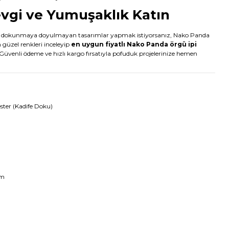
evgi ve Yumuşaklık Katın
 de dokunmaya doyulmayan tasarımlar yapmak istiyorsanız, Nako Panda
n güzel renkleri inceleyip
en uygun fiyatlı Nako Panda örgü ipi
. Güvenli ödeme ve hızlı kargo fırsatıyla pofuduk projelerinize hemen
ter (Kadife Doku)
mm