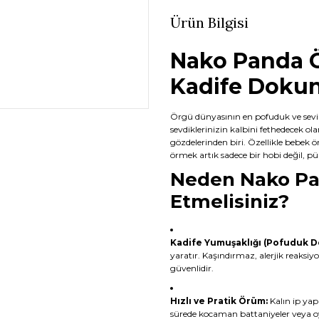
Ürün Bilgisi
Nako Panda Ö
Kadife Dokun
Örgü dünyasının en pofuduk ve sevi
sevdiklerinizin kalbini fethedecek ol
gözdelerinden biri. Özellikle bebek ö
örmek artık sadece bir hobi değil, p
Neden Nako Pan
Etmelisiniz?
Kadife Yumuşaklığı (Pofuduk D
yaratır. Kaşındırmaz, alerjik reaksiy
güvenlidir.
Hızlı ve Pratik Örüm:
Kalın ip yapı
sürede kocaman battaniyeler veya oyu