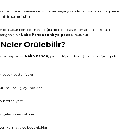
Kaliteli üretimi sayesinde örülürken veya yıkandıktan sonra kadife iplerde
 minimuma indirir.
r için uçuk pembe, mavi, çağla gibi soft pastel tonlardan; dekoratif
dar geniş bir
Nako Panda renk yelpazesi
bulunur.
Neler Örülebilir?
okusu sayesinde
Nako Panda
, yaratıcılığınızı konuşturabileceğiniz pek
k bebek battaniyeleri
gurumi (peluş) oyuncaklar
TV battaniyeleri
 yelek ve ev patikleri
yen kalın atkı ve boyunluklar