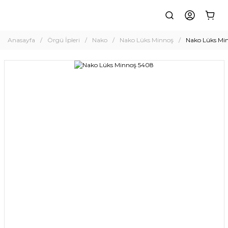
Anasayfa
Örgü İpleri
Nako
Nako Lüks Minnoş
Nako Lüks Mi