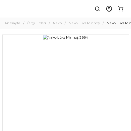
Anasayfa
Örgü İpleri
Nako
Nako Lüks Minnoş
Nako Lüks Mi