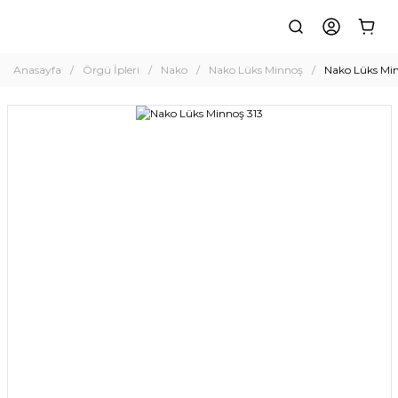
Anasayfa
Örgü İpleri
Nako
Nako Lüks Minnoş
Nako Lüks Min