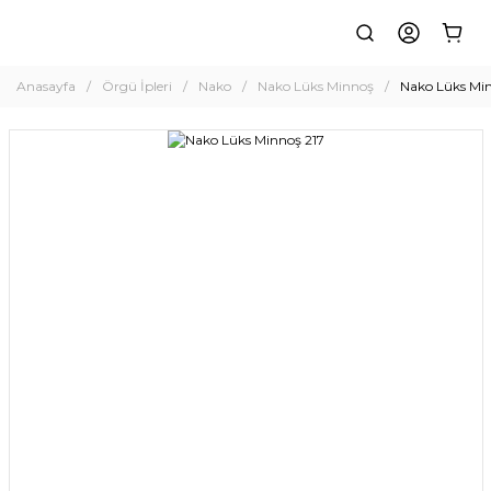
Anasayfa
Örgü İpleri
Nako
Nako Lüks Minnoş
Nako Lüks Min