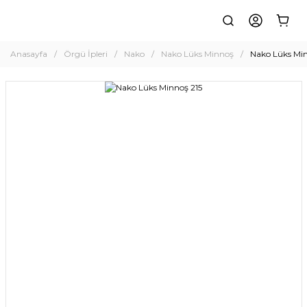
Anasayfa
Örgü İpleri
Nako
Nako Lüks Minnoş
Nako Lüks Min