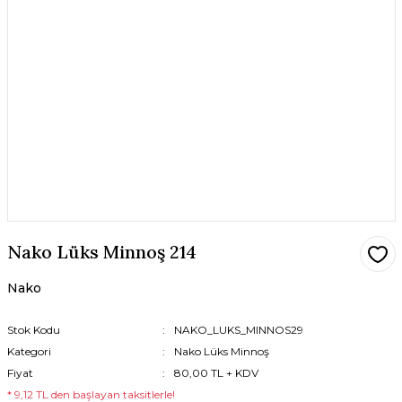
Nako Lüks Minnoş 214
Nako
Stok Kodu
NAKO_LUKS_MINNOS29
Kategori
Nako Lüks Minnoş
Fiyat
80,00 TL + KDV
* 9,12 TL den başlayan taksitlerle!