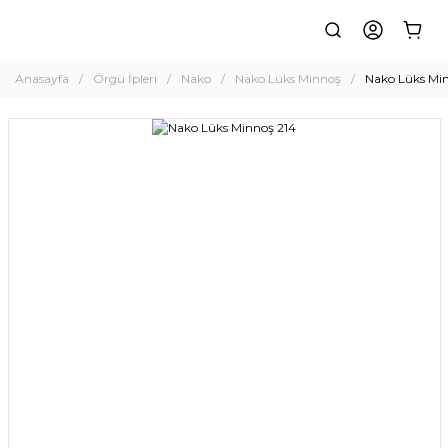
Anasayfa
Örgü İpleri
Nako
Nako Lüks Minnoş
Nako Lüks Mi