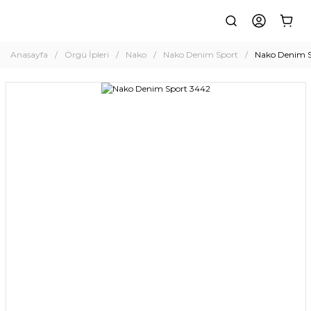
Anasayfa
Örgü İpleri
Nako
Nako Denim Sport
Nako Denim S