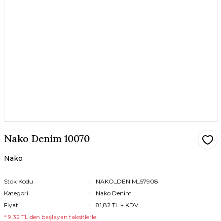
Nako Denim 10070
Nako
Stok Kodu
NAKO_DENIM_57908
Kategori
Nako Denim
Fiyat
81,82 TL + KDV
* 9,32 TL den başlayan taksitlerle!