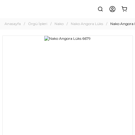
Anasayfa
Örgü İpleri
Nako
Nako Angora Lüks
Nako Angora 