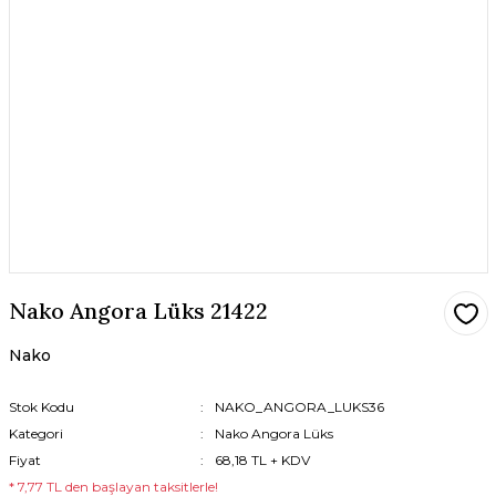
Nako Angora Lüks 21422
Nako
Stok Kodu
NAKO_ANGORA_LUKS36
Kategori
Nako Angora Lüks
Fiyat
68,18 TL + KDV
* 7,77 TL den başlayan taksitlerle!