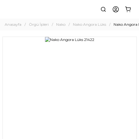
Anasayfa
Örgü İpleri
Nako
Nako Angora Lüks
Nako Angora 