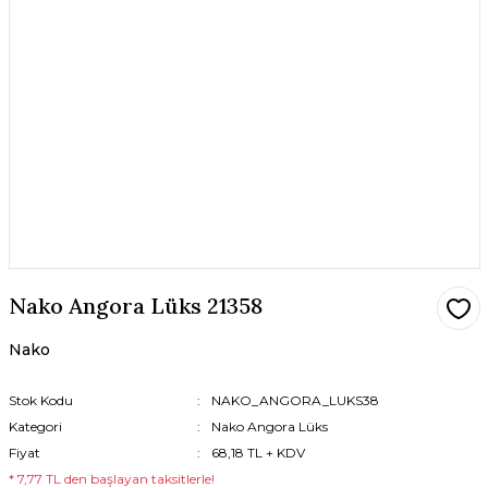
Nako Angora Lüks 21358
Nako
Stok Kodu
NAKO_ANGORA_LUKS38
Kategori
Nako Angora Lüks
Fiyat
68,18 TL + KDV
* 7,77 TL den başlayan taksitlerle!