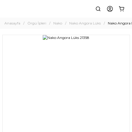
Anasayfa
Örgü İpleri
Nako
Nako Angora Lüks
Nako Angora 