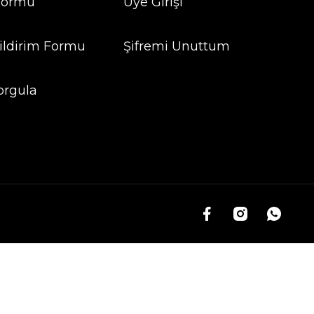
 Formu
Üye Girişi
ildirim Formu
Şifremi Unuttum
orgula