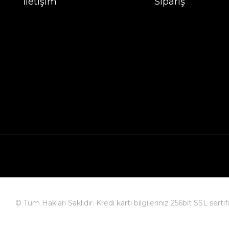
İletişim
Sipariş
© Tüm Hakları Saklıdır. Kredi kartı bilgileriniz 256bit SSL serti