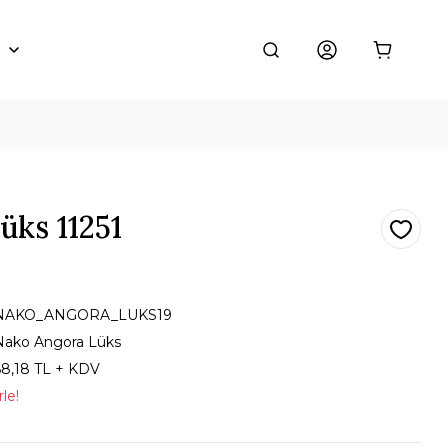
üks 11251
NAKO_ANGORA_LUKS19
Nako Angora Lüks
68,18 TL + KDV
le!