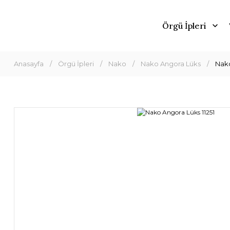
Örgü İpleri
Anasayfa
Örgü İpleri
Nako
Nako Angora Lüks
Nako