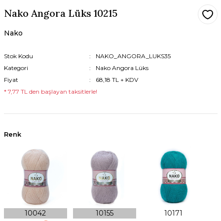
Nako Angora Lüks 10215
Alize Puffy Furlove
Nako Vega
Nako
Alize Puffy More
Nako Vega Stripe
Alize Süperlana Klasik
Nako Vega Tweed
Stok Kodu
NAKO_ANGORA_LUKS35
Kategori
Nako Angora Lüks
Alize Süperlana Maxi
Nako Vizon
Fiyat
68,18 TL + KDV
* 7,77 TL den başlayan taksitlerle!
Alize Süperlana Maxi Ba
Alize Süperlana Megafil
Alize Süperlana Midi
Renk
Alize Süperlana Tığ
Alize Superwash Artisa
Alize Superwash Comfo
Alize Velluto