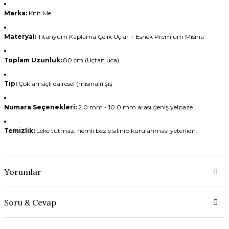
Marka:
Knit Me
Materyal:
Titanyum Kaplama Çelik Uçlar + Esnek Premium Misina
Toplam Uzunluk:
80 cm (Uçtan uca)
Tip:
Çok amaçlı dairesel (misinalı) şiş
Numara Seçenekleri:
2.0 mm - 10.0 mm arası geniş yelpaze.
Temizlik:
Leke tutmaz, nemli bezle silinip kurulanması yeterlidir.
Yorumlar
Soru & Cevap