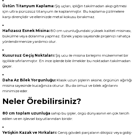
Üstün Titanyum Kaplama:
Şiş uçları, ipliğin takılmadan akıp gitmesi
için ultra pürüzsüz titanyum ile kaplanmıştır. Bu kaplama çizilmelere
karşı dirençlidir ve ellerinizde metal kokusu bırakmaz.
Hafızasız Esnek Misina:
80 cm uzunluğundaki yüksek kaliteli misinası,
bükülme veya dolanma yapmaz. Esnek yapısı sayesinde projenizi rahatça
yönlendirmenize yardımcı olur.
Kusursuz Geçiş Noktaları:
Şiş ucu ile misina birleşimi mükemmel bir
işçilikle sıfırlanmıştır. En ince iplerde bile ilmekler bu noktadan takılmadan
geçer.
Daha Az Bilek Yorgunluğu:
Klasik uzun şişlerin aksine, örgünün ağırlığı
misina sayesinde kucağınıza oturur. Bu da omuz ve bilek ağrılarını
minimize eder.
Neler Örebilirsiniz?
80 cm toplam uzunluğa
sahip bu şişler, örgü dünyasının en çok tercih
edilen ve en işlevsel boyutlarından biridir:
Yetişkin Kazak ve Hırkaları:
Geniş gövdeli parçaların dikişsiz veya gidiş-