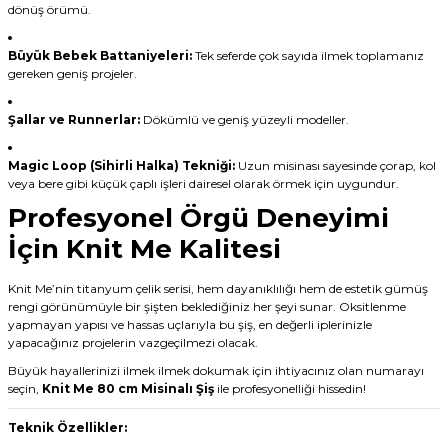
dönüş örümü.
Büyük Bebek Battaniyeleri:
Tek seferde çok sayıda ilmek toplamanız
gereken geniş projeler.
Şallar ve Runnerlar:
Dökümlü ve geniş yüzeyli modeller.
Magic Loop (Sihirli Halka) Tekniği:
Uzun misinası sayesinde çorap, kol
veya bere gibi küçük çaplı işleri dairesel olarak örmek için uygundur.
Profesyonel Örgü Deneyimi
İçin Knit Me Kalitesi
Knit Me’nin titanyum çelik serisi, hem dayanıklılığı hem de estetik gümüş
rengi görünümüyle bir şişten beklediğiniz her şeyi sunar. Oksitlenme
yapmayan yapısı ve hassas uçlarıyla bu şiş, en değerli iplerinizle
yapacağınız projelerin vazgeçilmezi olacak.
Büyük hayallerinizi ilmek ilmek dokumak için ihtiyacınız olan numarayı
seçin,
Knit Me 80 cm Misinalı Şiş
ile profesyonelliği hissedin!
Teknik Özellikler: