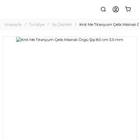
Anasayfa
Tuhafiye
Şiş Çeşitleri
Knit Me Titanyum Çelik Misinalı