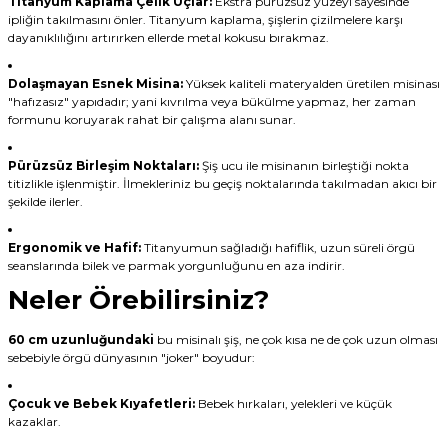
Titanyum Kaplama Çelik Uçlar:
Ekstra pürüzsüz yüzeyi sayesinde
ipliğin takılmasını önler. Titanyum kaplama, şişlerin çizilmelere karşı
dayanıklılığını artırırken ellerde metal kokusu bırakmaz.
Dolaşmayan Esnek Misina:
Yüksek kaliteli materyalden üretilen misinası
"hafızasız" yapıdadır; yani kıvrılma veya bükülme yapmaz, her zaman
formunu koruyarak rahat bir çalışma alanı sunar.
Pürüzsüz Birleşim Noktaları:
Şiş ucu ile misinanın birleştiği nokta
titizlikle işlenmiştir. İlmekleriniz bu geçiş noktalarında takılmadan akıcı bir
şekilde ilerler.
Ergonomik ve Hafif:
Titanyumun sağladığı hafiflik, uzun süreli örgü
seanslarında bilek ve parmak yorgunluğunu en aza indirir.
Neler Örebilirsiniz?
60 cm uzunluğundaki
bu misinalı şiş, ne çok kısa ne de çok uzun olması
sebebiyle örgü dünyasının "joker" boyudur:
Çocuk ve Bebek Kıyafetleri:
Bebek hırkaları, yelekleri ve küçük
kazaklar.