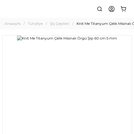
Anasayfa
Tuhafiye
Şiş Çeşitleri
Knit Me Titanyum Çelik Misinalı