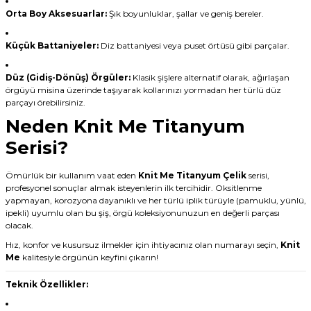
Orta Boy Aksesuarlar:
Şık boyunluklar, şallar ve geniş bereler.
Küçük Battaniyeler:
Diz battaniyesi veya puset örtüsü gibi parçalar.
Düz (Gidiş-Dönüş) Örgüler:
Klasik şişlere alternatif olarak, ağırlaşan
örgüyü misina üzerinde taşıyarak kollarınızı yormadan her türlü düz
parçayı örebilirsiniz.
Neden Knit Me Titanyum
Serisi?
Ömürlük bir kullanım vaat eden
Knit Me Titanyum Çelik
serisi,
profesyonel sonuçlar almak isteyenlerin ilk tercihidir. Oksitlenme
yapmayan, korozyona dayanıklı ve her türlü iplik türüyle (pamuklu, yünlü,
ipekli) uyumlu olan bu şiş, örgü koleksiyonunuzun en değerli parçası
olacak.
Hız, konfor ve kusursuz ilmekler için ihtiyacınız olan numarayı seçin,
Knit
Me
kalitesiyle örgünün keyfini çıkarın!
Teknik Özellikler: