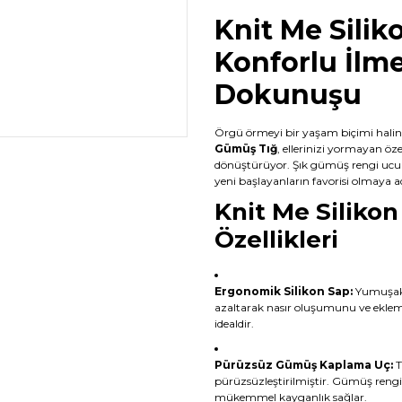
Knit Me Silik
Konforlu İlm
Dokunuşu
Örgü örmeyi bir yaşam biçimi haline
Gümüş Tığ
, ellerinizi yormayan öze
dönüştürüyor. Şık gümüş rengi ucu 
yeni başlayanların favorisi olmaya a
Knit Me Silikon
Özellikleri
Ergonomik Silikon Sap:
Yumuşak v
azaltarak nasır oluşumunu ve eklem 
idealdir.
Pürüzsüz Gümüş Kaplama Uç:
T
pürüzsüzleştirilmiştir. Gümüş rengi
mükemmel kayganlık sağlar.