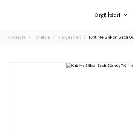
Örgü İpleri
Anasayfa
Tuhafiye
Tığ Çeşitleri
Knit Me Silikon Saplı 