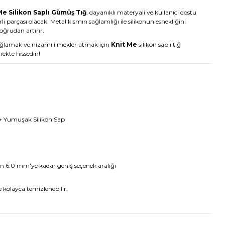
Me Silikon Saplı Gümüş Tığ
, dayanıklı materyali ve kullanıcı dostu
i parçası olacak. Metal kısmın sağlamlığı ile silikonun esnekliğini
oğrudan artırır.
 sağlamak ve nizamı ilmekler atmak için
Knit Me
silikon saplı tığ
mekte hissedin!
+ Yumuşak Silikon Sap
 6.0 mm'ye kadar geniş seçenek aralığı
 kolayca temizlenebilir.