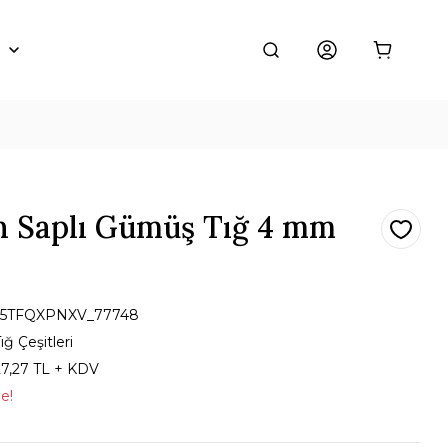
on Saplı Gümüş Tığ 4 mm
55TFQXPNXV_77748
ığ Çeşitleri
27,27 TL + KDV
le!