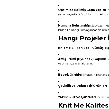
Optimize Edilmiş Gaga Yapısı:
İp
yapısı sayesinde örgü hızınız belirgin
Numara Belirginliği:
Sap üzerindek
bulabilir, karışıklık yaşamadan proje
Hangi Projeler
Knit Me Silikon Saplı Gümüş Tı
Amigurumi (Oyuncak) Yapımı:
Sı
yapmanıza olanak tanır.
Bebek Örgüleri:
Yelek, hırka ve b
Çeyizlik ve Dekoratif Ürünler:
D
Yazlık Bluz ve Çantalar:
Merserize
Knit Me Kalites