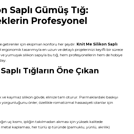
on Saplı Gümüş Tığ:
eklerin Profesyonel
 getirenler için ekipman konforu her şeydir.
Knit Me Silikon Saplı
l ergonomik tasarımıyla en uzun ve detaylı projelerinizi keyifli bir sürece
ve yumuşak silikon sapıyla bu tığ, hem profesyonellerin hem de hobiye
day.
 Saplı Tığların Öne Çıkan
e kaymaz silikon gövde, elinize tam oturur. Parmaklardaki baskıyı
yorgunluğunu önler; özellikle romatizmal hassasiyeti olanlar için
ığın uç kısmı, ipliğin takılmadan akması için yüksek kalitede
 metal kaplaması, her türlü ip türünde (pamuklu, yünlü, akrilik)