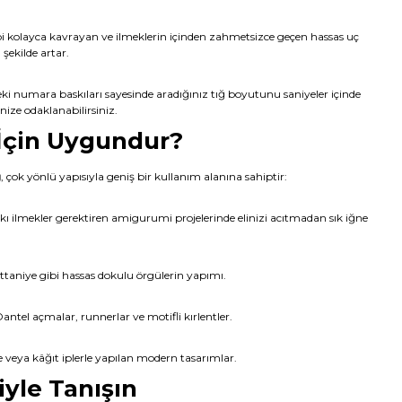
i kolayca kavrayan ve ilmeklerin içinden zahmetsizce geçen hassas uç
 şekilde artar.
i numara baskıları sayesinde aradığınız tığ boyutunu saniyeler içinde
nize odaklanabilirsiniz.
 İçin Uygundur?
ğ
, çok yönlü yapısıyla geniş bir kullanım alanına sahiptir:
kı ilmekler gerektiren amigurumi projelerinde elinizi acıtmadan sık iğne
attaniye gibi hassas dokulu örgülerin yapımı.
antel açmalar, runnerlar ve motifli kırlentler.
 veya kâğıt iplerle yapılan modern tasarımlar.
iyle Tanışın