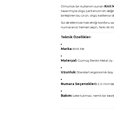
Ömürlük bir kullanım sunan
Knit 
tasarımıyla örgü çantanızın en değerl
birleştiren bu ürün, örgü kalitenizi d
Siz de ellerinize hak ettiği konforu
numaranızı hemen seçin, farkı ilk il
Teknik Özellikler:
Marka:
Knit Me
Materyal:
Gümüş Renkli Metal Uç 
Uzunluk:
Standart ergonomik boy
Numara Seçenekleri:
2.0 mm'den
Bakım:
Leke tutmaz, nemli bir bezle