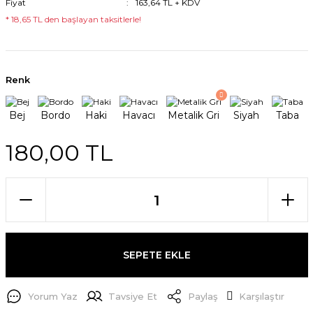
Fiyat
163,64 TL + KDV
* 18,65 TL den başlayan taksitlerle!
Renk
180,00 TL
SEPETE EKLE
Yorum Yaz
Tavsiye Et
Paylaş
Karşılaştır