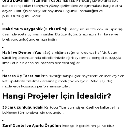
Ultra Dayanıklı Titanyum Kaplama:
Klasik metal şişlere oranla çok
daha dirençli olan titanyum yüzey, çizilmelere ve aşınmalara karşı ekstra
dayanıklıdır. Şişleriniz yıllar boyunca ilk günkü parlaklığını ve
pürüzsüzlüğünü korur.
Maksimum Kayganlık (Hızlı Örüm):
Titanyumun özel dokusu, ipin şiş
üzerinde adeta uçmasını sağlar. Bu özellik, örgü hızınızı artırırken el ve
bilek yorgunluğunu en aza indirir.
Hafif ve Dengeli Yapı:
Sağlamlığına rağmen oldukça hafiftir. Uzun
süreli örgü seanslarında bile ellerinizde ağırlık yapmaz, dengeli tutuşuyla
ilmeklerinizin daha muntazam olmasını sağlar.
Hassas Uç Tasarımı:
İdeal sivriliğe sahip uçları sayesinde, en ince veya en
katlı ipliklerde bile ilmek arasına girmek çok kolaydır. Delikli (ajurlu)
modellerde kusursuz performans sergiler.
Hangi Projeler İçin İdealdir?
35 cm uzunluğundaki
Kartopu Titanyum şişler, özellikle kalite ve hız
beklenen tüm projeler için uygundur:
Zarif Dantel ve Ajurlu Örgüler:
İnce işçilik gerektiren şal ve bluz