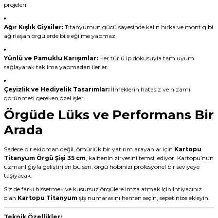
projeleri.
Ağır Kışlık Giysiler:
Titanyumun gücü sayesinde kalın hırka ve mont gibi
ağırlaşan örgülerde bile eğilme yapmaz.
Yünlü ve Pamuklu Karışımlar:
Her türlü ip dokusuyla tam uyum
sağlayarak takılma yapmadan ilerler.
Çeyizlik ve Hediyelik Tasarımlar:
İlmeklerin hatasız ve nizamı
görünmesi gereken özel işler.
Örgüde Lüks ve Performans Bir
Arada
Sadece bir ekipman değil, ömürlük bir yatırım arayanlar için
Kartopu
Titanyum Örgü Şişi 35 cm
, kalitenin zirvesini temsil ediyor. Kartopu’nun
uzmanlığıyla geliştirilen bu seri, örgü hobinizi profesyonel bir seviyeye
taşıyacak.
Siz de farkı hissetmek ve kusursuz örgülere imza atmak için ihtiyacınız
olan
Kartopu Titanyum
şiş numarasını hemen seçin, sepetinize ekleyin!
Teknik Özellikler: