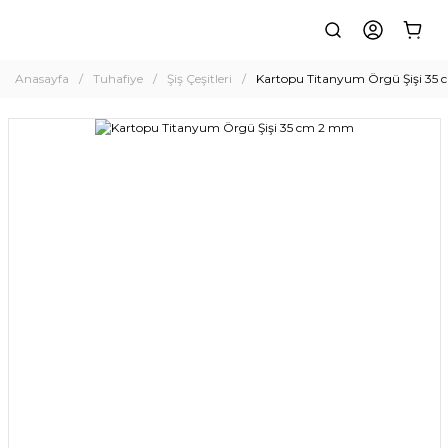
Anasayfa
Tuhafiye
Şiş Çeşitleri
Kartopu Titanyum Örgü Şişi 35