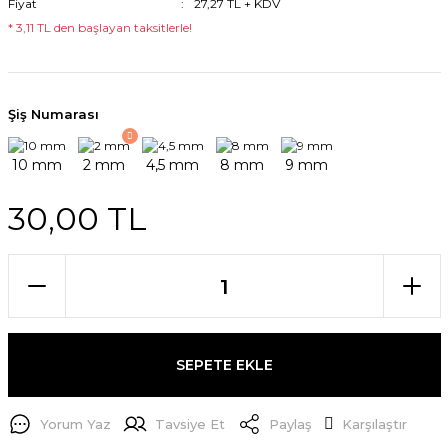
Fiyat
27,27 TL + KDV
* 3,11 TL den başlayan taksitlerle!
Şiş Numarası
30,00 TL
SEPETE EKLE
Yorum Yaz
Tavsiye Et
Paylaş
Karşılaştır