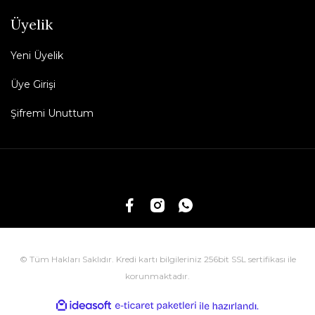
Üyelik
Yeni Üyelik
Üye Girişi
Şifremi Unuttum
© Tüm Hakları Saklıdır. Kredi kartı bilgileriniz 256bit SSL sertifikası ile
korunmaktadır.
ile
ideasoft
e-