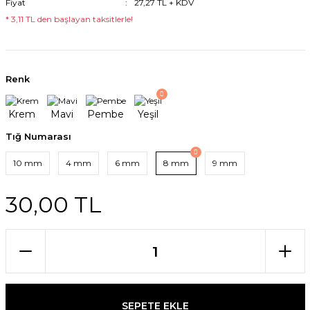
Fiyat
27,27 TL + KDV
* 3,11 TL den başlayan taksitlerle!
Renk
Tığ Numarası
10 mm
4 mm
6 mm
8 mm
9 mm
30,00 TL
SEPETE EKLE