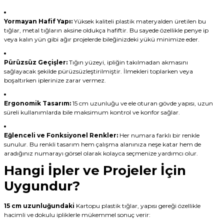
Yormayan Hafif Yapı:
Yüksek kaliteli plastik materyalden üretilen bu
tığlar, metal tığların aksine oldukça hafiftir. Bu sayede özellikle penye ip
veya kalın yün gibi ağır projelerde bileğinizdeki yükü minimize eder.
Pürüzsüz Geçişler:
Tığın yüzeyi, ipliğin takılmadan akmasını
sağlayacak şekilde pürüzsüzleştirilmiştir. İlmekleri toplarken veya
boşaltırken iplerinize zarar vermez.
Ergonomik Tasarım:
15 cm uzunluğu ve ele oturan gövde yapısı, uzun
süreli kullanımlarda bile maksimum kontrol ve konfor sağlar.
Eğlenceli ve Fonksiyonel Renkler:
Her numara farklı bir renkle
sunulur. Bu renkli tasarım hem çalışma alanınıza neşe katar hem de
aradığınız numarayı görsel olarak kolayca seçmenize yardımcı olur.
Hangi İpler ve Projeler İçin
Uygundur?
15 cm uzunluğundaki
Kartopu plastik tığlar, yapısı gereği özellikle
hacimli ve dokulu ipliklerle mükemmel sonuç verir: