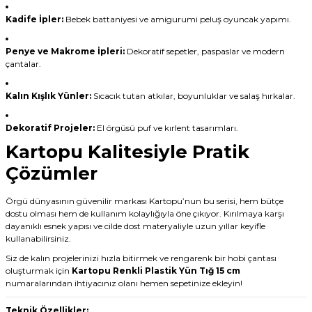
Kadife İpler:
Bebek battaniyesi ve amigurumi peluş oyuncak yapımı.
Penye ve Makrome İpleri:
Dekoratif sepetler, paspaslar ve modern
çantalar.
Kalın Kışlık Yünler:
Sıcacık tutan atkılar, boyunluklar ve salaş hırkalar.
Dekoratif Projeler:
El örgüsü puf ve kırlent tasarımları.
Kartopu Kalitesiyle Pratik
Çözümler
Örgü dünyasının güvenilir markası Kartopu’nun bu serisi, hem bütçe
dostu olması hem de kullanım kolaylığıyla öne çıkıyor. Kırılmaya karşı
dayanıklı esnek yapısı ve cilde dost materyaliyle uzun yıllar keyifle
kullanabilirsiniz.
Siz de kalın projelerinizi hızla bitirmek ve rengarenk bir hobi çantası
oluşturmak için
Kartopu Renkli Plastik Yün Tığ 15 cm
numaralarından ihtiyacınız olanı hemen sepetinize ekleyin!
Teknik Özellikler: