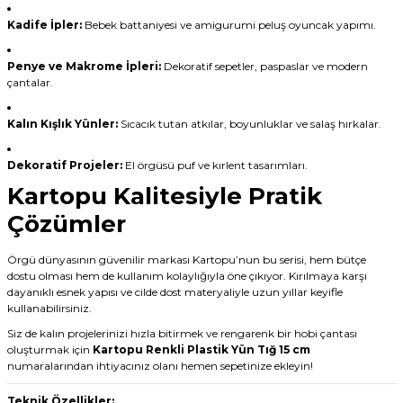
Kadife İpler:
Bebek battaniyesi ve amigurumi peluş oyuncak yapımı.
Penye ve Makrome İpleri:
Dekoratif sepetler, paspaslar ve modern
çantalar.
Kalın Kışlık Yünler:
Sıcacık tutan atkılar, boyunluklar ve salaş hırkalar.
Dekoratif Projeler:
El örgüsü puf ve kırlent tasarımları.
Kartopu Kalitesiyle Pratik
Çözümler
Örgü dünyasının güvenilir markası Kartopu’nun bu serisi, hem bütçe
dostu olması hem de kullanım kolaylığıyla öne çıkıyor. Kırılmaya karşı
dayanıklı esnek yapısı ve cilde dost materyaliyle uzun yıllar keyifle
kullanabilirsiniz.
Siz de kalın projelerinizi hızla bitirmek ve rengarenk bir hobi çantası
oluşturmak için
Kartopu Renkli Plastik Yün Tığ 15 cm
numaralarından ihtiyacınız olanı hemen sepetinize ekleyin!
Teknik Özellikler: