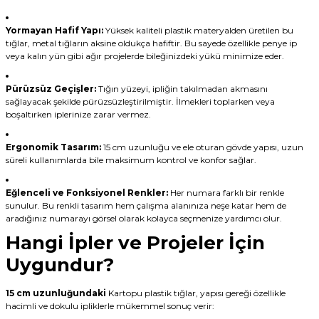
Yormayan Hafif Yapı:
Yüksek kaliteli plastik materyalden üretilen bu
tığlar, metal tığların aksine oldukça hafiftir. Bu sayede özellikle penye ip
veya kalın yün gibi ağır projelerde bileğinizdeki yükü minimize eder.
Pürüzsüz Geçişler:
Tığın yüzeyi, ipliğin takılmadan akmasını
sağlayacak şekilde pürüzsüzleştirilmiştir. İlmekleri toplarken veya
boşaltırken iplerinize zarar vermez.
Ergonomik Tasarım:
15 cm uzunluğu ve ele oturan gövde yapısı, uzun
süreli kullanımlarda bile maksimum kontrol ve konfor sağlar.
Eğlenceli ve Fonksiyonel Renkler:
Her numara farklı bir renkle
sunulur. Bu renkli tasarım hem çalışma alanınıza neşe katar hem de
aradığınız numarayı görsel olarak kolayca seçmenize yardımcı olur.
Hangi İpler ve Projeler İçin
Uygundur?
15 cm uzunluğundaki
Kartopu plastik tığlar, yapısı gereği özellikle
hacimli ve dokulu ipliklerle mükemmel sonuç verir: