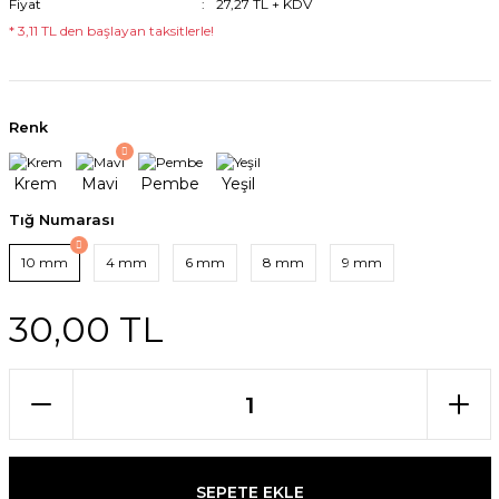
Fiyat
27,27 TL + KDV
* 3,11 TL den başlayan taksitlerle!
Renk
Tığ Numarası
10 mm
4 mm
6 mm
8 mm
9 mm
30,00 TL
SEPETE EKLE