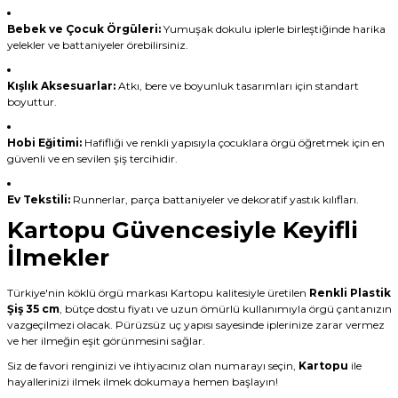
Bebek ve Çocuk Örgüleri:
Yumuşak dokulu iplerle birleştiğinde harika
yelekler ve battaniyeler örebilirsiniz.
Kışlık Aksesuarlar:
Atkı, bere ve boyunluk tasarımları için standart
boyuttur.
Hobi Eğitimi:
Hafifliği ve renkli yapısıyla çocuklara örgü öğretmek için en
güvenli ve en sevilen şiş tercihidir.
Ev Tekstili:
Runnerlar, parça battaniyeler ve dekoratif yastık kılıfları.
Kartopu Güvencesiyle Keyifli
İlmekler
Türkiye'nin köklü örgü markası Kartopu kalitesiyle üretilen
Renkli Plastik
Şiş 35 cm
, bütçe dostu fiyatı ve uzun ömürlü kullanımıyla örgü çantanızın
vazgeçilmezi olacak. Pürüzsüz uç yapısı sayesinde iplerinize zarar vermez
ve her ilmeğin eşit görünmesini sağlar.
Siz de favori renginizi ve ihtiyacınız olan numarayı seçin,
Kartopu
ile
hayallerinizi ilmek ilmek dokumaya hemen başlayın!