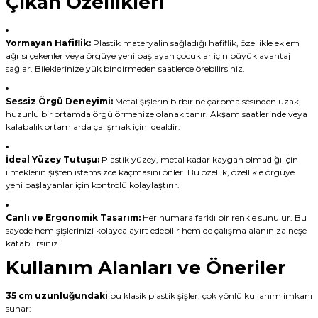
Çıkan Özellikleri
Yormayan Hafiflik:
Plastik materyalin sağladığı hafiflik, özellikle eklem
ağrısı çekenler veya örgüye yeni başlayan çocuklar için büyük avantaj
sağlar. Bileklerinize yük bindirmeden saatlerce örebilirsiniz.
Sessiz Örgü Deneyimi:
Metal şişlerin birbirine çarpma sesinden uzak,
huzurlu bir ortamda örgü örmenize olanak tanır. Akşam saatlerinde veya
kalabalık ortamlarda çalışmak için idealdir.
İdeal Yüzey Tutuşu:
Plastik yüzey, metal kadar kaygan olmadığı için
ilmeklerin şişten istemsizce kaçmasını önler. Bu özellik, özellikle örgüye
yeni başlayanlar için kontrolü kolaylaştırır.
Canlı ve Ergonomik Tasarım:
Her numara farklı bir renkle sunulur. Bu
sayede hem şişlerinizi kolayca ayırt edebilir hem de çalışma alanınıza neşe
katabilirsiniz.
Kullanım Alanları ve Öneriler
35 cm uzunluğundaki
bu klasik plastik şişler, çok yönlü kullanım imkanı
sunar: