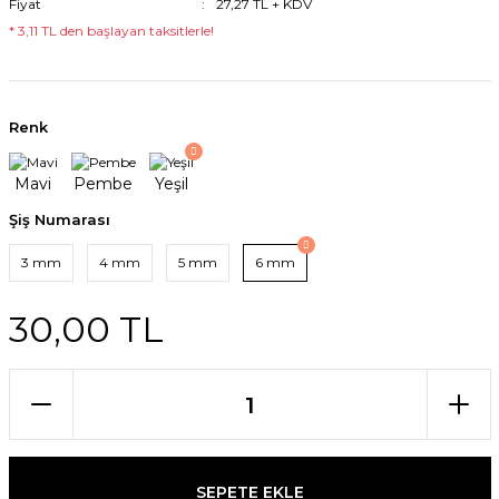
Fiyat
27,27 TL + KDV
* 3,11 TL den başlayan taksitlerle!
Renk
Şiş Numarası
3 mm
4 mm
5 mm
6 mm
30,00 TL
SEPETE EKLE