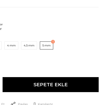
4 mm
4,5 mm
5 mm
SEPETE EKLE
 Et
Paylaş
Karşılaştır