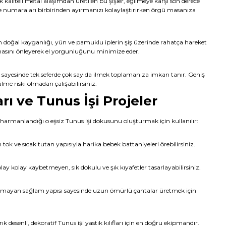
 kaliteli metal alaşımdan üretilen bu şişler, eğilmeye karşı son derece
se numaraları birbirinden ayırmanızı kolaylaştırırken örgü masanıza
 doğal kayganlığı, yün ve pamuklu iplerin şiş üzerinde rahatça hareket
şmasını önleyerek el yorgunluğunu minimize eder.
sayesinde tek seferde çok sayıda ilmek toplamanıza imkan tanır. Geniş
lme riski olmadan çalışabilirsiniz.
rı ve Tunus İşi Projeler
nin harmanlandığı o eşsiz Tunus işi dokusunu oluşturmak için kullanılır:
 tok ve sıcak tutan yapısıyla harika bebek battaniyeleri örebilirsiniz.
olay kolay kaybetmeyen, sık dokulu ve şık kıyafetler tasarlayabilirsiniz.
ayan sağlam yapısı sayesinde uzun ömürlü çantalar üretmek için
k desenli, dekoratif Tunus işi yastık kılıfları için en doğru ekipmandır.