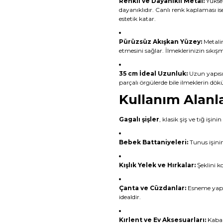
Renkli ve Dayanıklı Metal:
Yüksek
dayanıklıdır. Canlı renk kaplaması i
estetik katar.
Pürüzsüz Akışkan Yüzey:
Metalin
etmesini sağlar. İlmeklerinizin sıkı
35 cm İdeal Uzunluk:
Uzun yapısı 
parçalı örgülerde bile ilmeklerin dökü
Kullanım Alanla
Gagalı şişler
, klasik şiş ve tığ işi
Bebek Battaniyeleri:
Tunus işinin
Kışlık Yelek ve Hırkalar:
Şeklini k
Çanta ve Cüzdanlar:
Esneme yapm
idealdir.
Kırlent ve Ev Aksesuarları:
Kabarı