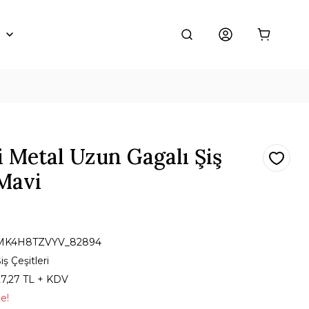
 Metal Uzun Gagalı Şiş
Mavi
MK4H8TZVYV_82894
iş Çeşitleri
27,27 TL + KDV
le!