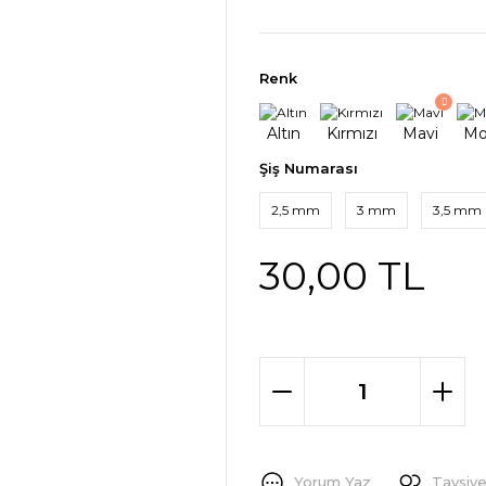
Renk
Şiş Numarası
2,5 mm
3 mm
3,5 mm
30,00 TL
Yorum Yaz
Tavsiye