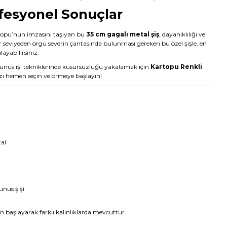
ofesyonel Sonuçlar
opu’nun imzasını taşıyan bu
35 cm gagalı metal şiş
, dayanıklılığı ve
Her seviyeden örgü severin çantasında bulunması gereken bu özel şişle, en
ayabilirsiniz.
e Tunus işi tekniklerinde kusursuzluğu yakalamak için
Kartopu Renkli
 hemen seçin ve örmeye başlayın!
tal
unus şişi
başlayarak farklı kalınlıklarda mevcuttur.