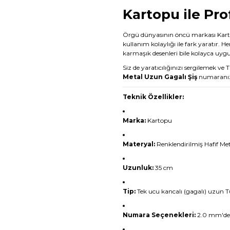
Kartopu ile Pr
Örgü dünyasının öncü markası Kart
kullanım kolaylığı ile fark yaratır. 
karmaşık desenleri bile kolayca uygul
Siz de yaratıcılığınızı sergilemek v
Metal Uzun Gagalı Şiş
numaranızı
Teknik Özellikler:
Marka:
Kartopu
Materyal:
Renklendirilmiş Hafif Me
Uzunluk:
35 cm
Tip:
Tek ucu kancalı (gagalı) uzun T
Numara Seçenekleri:
2.0 mm'den 